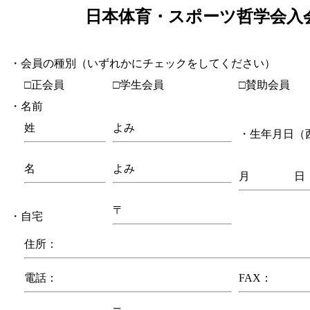
日本体育・スポーツ哲学会入
・会員の種別（いずれかにチェックをしてください）
□正会員
□学生会員
□賛助会員
・名前
姓
よみ
・生年月日（
名
よみ
月 日
〒
・自宅
住所：
電話：
FAX：